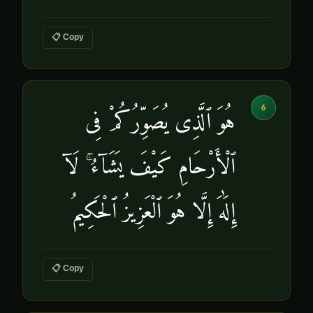
📋 Copy
6
هُوَ ٱلَّذِى يُصَوِّرُكُمْ فِى
ٱلْأَرْحَامِ كَيْفَ يَشَآءُ ۚ لَآ
إِلَٰهَ إِلَّا هُوَ ٱلْعَزِيزُ ٱلْحَكِيمُ
📋 Copy