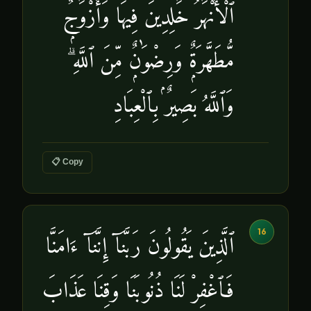
ٱلْأَنْهَٰرُ خَٰلِدِينَ فِيهَا وَأَزْوَٰجٌۭ
مُّطَهَّرَةٌۭ وَرِضْوَٰنٌۭ مِّنَ ٱللَّهِ ۗ
وَٱللَّهُ بَصِيرٌۢ بِٱلْعِبَادِ
📋 Copy
16
ٱلَّذِينَ يَقُولُونَ رَبَّنَآ إِنَّنَآ ءَامَنَّا
فَٱغْفِرْ لَنَا ذُنُوبَنَا وَقِنَا عَذَابَ