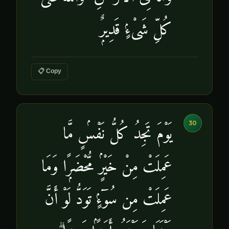
كُلِّ شَىْءٍۢ قَدِيرٌۭ
📋 Copy
30
يَوْمَ تَجِدُ كُلُّ نَفْسٍۢ مَّا
عَمِلَتْ مِنْ خَيْرٍۢ مُّحْضَرًۭا وَمَا
عَمِلَتْ مِن سُوٓءٍۢ تَوَدُّ لَوْ أَنَّ