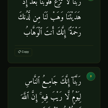
رَبَّنَا لَا تُزِغْ قُلُوبَنَا بَعْدَ إِذْ
هَدَيْتَنَا وَهَبْ لَنَا مِن لَّدُنكَ
رَحْمَةً ۚ إِنَّكَ أَنتَ ٱلْوَهَّابُ
📋 Copy
9
رَبَّنَآ إِنَّكَ جَامِعُ ٱلنَّاسِ
لِيَوْمٍۢ لَّا رَيْبَ فِيهِ ۚ إِنَّ ٱللَّهَ