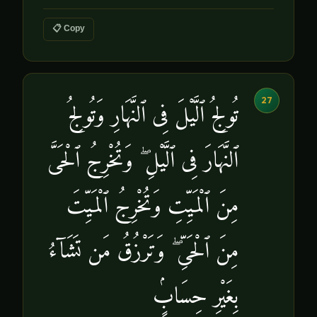
📋 Copy
27
تُولِجُ ٱلَّيْلَ فِى ٱلنَّهَارِ وَتُولِجُ
ٱلنَّهَارَ فِى ٱلَّيْلِ ۖ وَتُخْرِجُ ٱلْحَىَّ
مِنَ ٱلْمَيِّتِ وَتُخْرِجُ ٱلْمَيِّتَ
مِنَ ٱلْحَىِّ ۖ وَتَرْزُقُ مَن تَشَآءُ
بِغَيْرِ حِسَابٍۢ