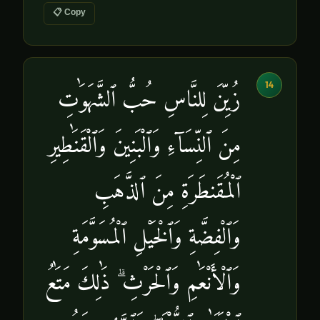
📋 Copy
14
زُيِّنَ لِلنَّاسِ حُبُّ ٱلشَّهَوَٰتِ
مِنَ ٱلنِّسَآءِ وَٱلْبَنِينَ وَٱلْقَنَٰطِيرِ
ٱلْمُقَنطَرَةِ مِنَ ٱلذَّهَبِ
وَٱلْفِضَّةِ وَٱلْخَيْلِ ٱلْمُسَوَّمَةِ
وَٱلْأَنْعَٰمِ وَٱلْحَرْثِ ۗ ذَٰلِكَ مَتَٰعُ