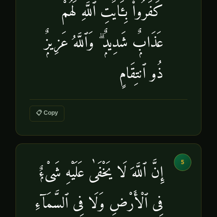
كَفَرُوا۟ بِـَٔايَٰتِ ٱللَّهِ لَهُمْ
عَذَابٌۭ شَدِيدٌۭ ۗ وَٱللَّهُ عَزِيزٌۭ
ذُو ٱنتِقَامٍ
📋 Copy
5
إِنَّ ٱللَّهَ لَا يَخْفَىٰ عَلَيْهِ شَىْءٌۭ
فِى ٱلْأَرْضِ وَلَا فِى ٱلسَّمَآءِ