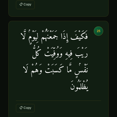
📋 Copy
25
فَكَيْفَ إِذَا جَمَعْنَٰهُمْ لِيَوْمٍۢ لَّا
رَيْبَ فِيهِ وَوُفِّيَتْ كُلُّ
نَفْسٍۢ مَّا كَسَبَتْ وَهُمْ لَا
يُظْلَمُونَ
📋 Copy