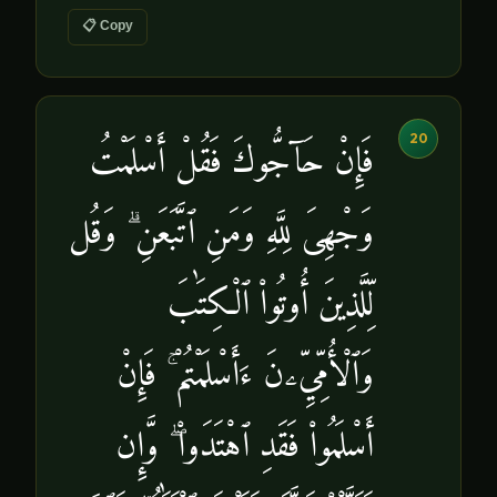
📋 Copy
20
فَإِنْ حَآجُّوكَ فَقُلْ أَسْلَمْتُ
وَجْهِىَ لِلَّهِ وَمَنِ ٱتَّبَعَنِ ۗ وَقُل
لِّلَّذِينَ أُوتُوا۟ ٱلْكِتَٰبَ
وَٱلْأُمِّيِّۦنَ ءَأَسْلَمْتُمْ ۚ فَإِنْ
أَسْلَمُوا۟ فَقَدِ ٱهْتَدَوا۟ ۖ وَّإِن