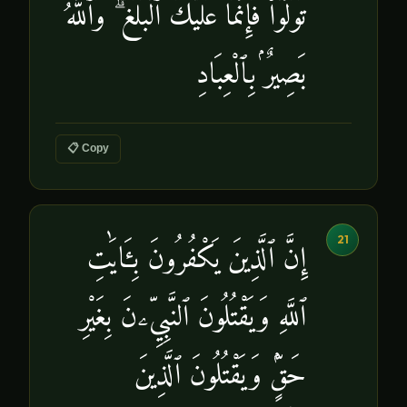
تَوَلَّوْا۟ فَإِنَّمَا عَلَيْكَ ٱلْبَلَٰغُ ۗ وَٱللَّهُ
بَصِيرٌۢ بِٱلْعِبَادِ
📋 Copy
21
إِنَّ ٱلَّذِينَ يَكْفُرُونَ بِـَٔايَٰتِ
ٱللَّهِ وَيَقْتُلُونَ ٱلنَّبِيِّۦنَ بِغَيْرِ
حَقٍّۢ وَيَقْتُلُونَ ٱلَّذِينَ