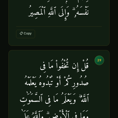
نَفْسَهُۥ ۗ وَإِلَى ٱللَّهِ ٱلْمَصِيرُ
📋 Copy
29
قُلْ إِن تُخْفُوا۟ مَا فِى
صُدُورِكُمْ أَوْ تُبْدُوهُ يَعْلَمْهُ
ٱللَّهُ ۗ وَيَعْلَمُ مَا فِى ٱلسَّمَٰوَٰتِ
وَمَا فِى ٱلْأَرْضِ ۗ وَٱللَّهُ عَلَىٰ