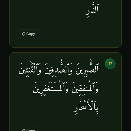
ٱلنَّارِ
📋 Copy
17
ٱلصَّٰبِرِينَ وَٱلصَّٰدِقِينَ وَٱلْقَٰنِتِينَ
وَٱلْمُنفِقِينَ وَٱلْمُسْتَغْفِرِينَ
بِٱلْأَسْحَارِ
📋 Copy