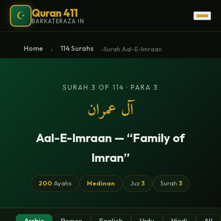
Quran 411
☪
BARKATERAZA.IN
Home
114 Surahs
›
›
Surah Aal-E-Imraan
SURAH 3 OF 114 · PARA 3
آل عمران
Aal-E-Imraan — “Family of
Imran”
200
Ayahs
Medinan
Juz
3
Surah
3