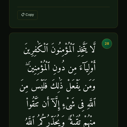
📋 Copy
28
لَّا يَتَّخِذِ ٱلْمُؤْمِنُونَ ٱلْكَٰفِرِينَ
أَوْلِيَآءَ مِن دُونِ ٱلْمُؤْمِنِينَ ۖ
وَمَن يَفْعَلْ ذَٰلِكَ فَلَيْسَ مِنَ
ٱللَّهِ فِى شَىْءٍ إِلَّآ أَن تَتَّقُوا۟
مِنْهُمْ تُقَىٰةًۭ ۗ وَيُحَذِّرُكُمُ ٱللَّهُ