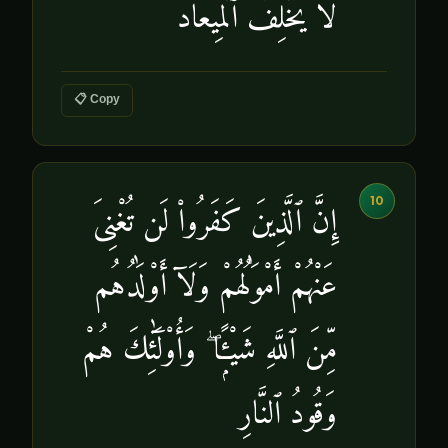
لَا يُخْلِفُ ٱلْمِيعَادَ
📋 Copy
10
إِنَّ ٱلَّذِينَ كَفَرُوا۟ لَن تُغْنِىَ
عَنْهُمْ أَمْوَٰلُهُمْ وَلَآ أَوْلَٰدُهُم
مِّنَ ٱللَّهِ شَيْـًۭٔا ۖ وَأُو۟لَٰٓئِكَ هُمْ
وَقُودُ ٱلنَّارِ