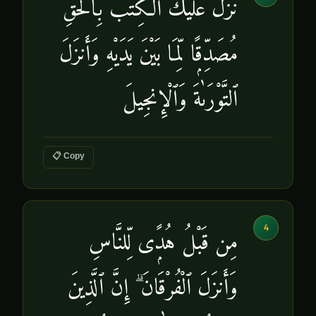
نَزَّلَ عَلَيْكَ ٱلْكِتَٰبَ بِٱلْحَقِّ
مُصَدِّقًۭا لِّمَا بَيْنَ يَدَيْهِ وَأَنزَلَ
ٱلتَّوْرَىٰةَ وَٱلْإِنجِيلَ
📋 Copy
4
مِن قَبْلُ هُدًۭى لِّلنَّاسِ
وَأَنزَلَ ٱلْفُرْقَانَ ۗ إِنَّ ٱلَّذِينَ