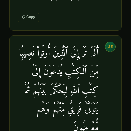
📋 Copy
23
أَلَمْ تَرَ إِلَى ٱلَّذِينَ أُوتُوا۟ نَصِيبًۭا
مِّنَ ٱلْكِتَٰبِ يُدْعَوْنَ إِلَىٰ
كِتَٰبِ ٱللَّهِ لِيَحْكُمَ بَيْنَهُمْ ثُمَّ
يَتَوَلَّىٰ فَرِيقٌۭ مِّنْهُمْ وَهُم
مُّعْرِضُونَ