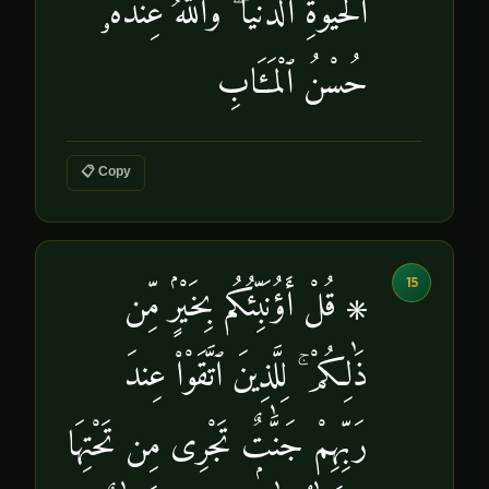
ٱلْحَيَوٰةِ ٱلدُّنْيَا ۖ وَٱللَّهُ عِندَهُۥ
حُسْنُ ٱلْمَـَٔابِ
📋 Copy
15
۞ قُلْ أَؤُنَبِّئُكُم بِخَيْرٍۢ مِّن
ذَٰلِكُمْ ۚ لِلَّذِينَ ٱتَّقَوْا۟ عِندَ
رَبِّهِمْ جَنَّٰتٌۭ تَجْرِى مِن تَحْتِهَا