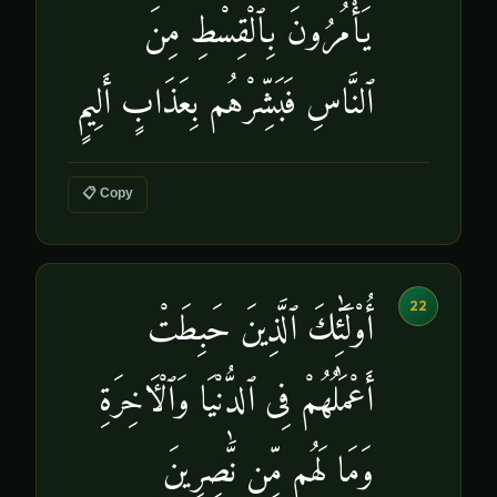
يَأْمُرُونَ بِٱلْقِسْطِ مِنَ
ٱلنَّاسِ فَبَشِّرْهُم بِعَذَابٍ أَلِيمٍ
📋 Copy
22
أُو۟لَٰٓئِكَ ٱلَّذِينَ حَبِطَتْ
أَعْمَٰلُهُمْ فِى ٱلدُّنْيَا وَٱلْءَاخِرَةِ
وَمَا لَهُم مِّن نَّٰصِرِينَ