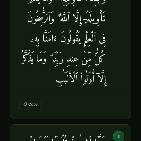
تَأْوِيلَهُۥٓ إِلَّا ٱللَّهُ ۗ وَٱلرَّٰسِخُونَ
فِى ٱلْعِلْمِ يَقُولُونَ ءَامَنَّا بِهِۦ
كُلٌّۭ مِّنْ عِندِ رَبِّنَا ۗ وَمَا يَذَّكَّرُ
إِلَّآ أُو۟لُوا۟ ٱلْأَلْبَٰبِ
📋 Copy
8