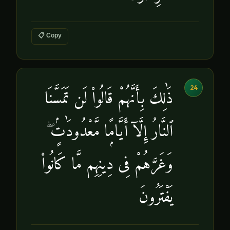
📋 Copy
24
ذَٰلِكَ بِأَنَّهُمْ قَالُوا۟ لَن تَمَسَّنَا
ٱلنَّارُ إِلَّآ أَيَّامًۭا مَّعْدُودَٰتٍۢ ۖ
وَغَرَّهُمْ فِى دِينِهِم مَّا كَانُوا۟
يَفْتَرُونَ