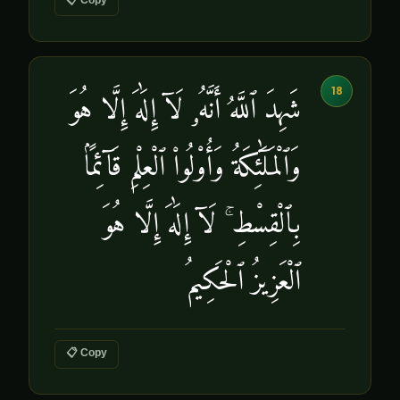
18
شَهِدَ ٱللَّهُ أَنَّهُۥ لَآ إِلَٰهَ إِلَّا هُوَ
وَٱلْمَلَٰٓئِكَةُ وَأُو۟لُوا۟ ٱلْعِلْمِ قَآئِمًۢا
بِٱلْقِسْطِ ۚ لَآ إِلَٰهَ إِلَّا هُوَ
ٱلْعَزِيزُ ٱلْحَكِيمُ
📋 Copy