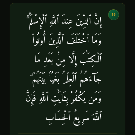
19
إِنَّ ٱلدِّينَ عِندَ ٱللَّهِ ٱلْإِسْلَٰمُ ۗ
وَمَا ٱخْتَلَفَ ٱلَّذِينَ أُوتُوا۟
ٱلْكِتَٰبَ إِلَّا مِنۢ بَعْدِ مَا
جَآءَهُمُ ٱلْعِلْمُ بَغْيًۢا بَيْنَهُمْ ۗ
وَمَن يَكْفُرْ بِـَٔايَٰتِ ٱللَّهِ فَإِنَّ
ٱللَّهَ سَرِيعُ ٱلْحِسَابِ