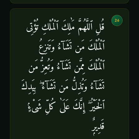
26
قُلِ ٱللَّهُمَّ مَٰلِكَ ٱلْمُلْكِ تُؤْتِى
ٱلْمُلْكَ مَن تَشَآءُ وَتَنزِعُ
ٱلْمُلْكَ مِمَّن تَشَآءُ وَتُعِزُّ مَن
تَشَآءُ وَتُذِلُّ مَن تَشَآءُ ۖ بِيَدِكَ
ٱلْخَيْرُ ۖ إِنَّكَ عَلَىٰ كُلِّ شَىْءٍۢ
قَدِيرٌۭ