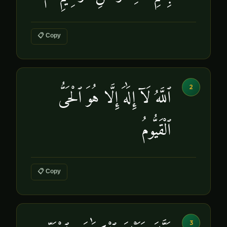
📋 Copy
2
ٱللَّهُ لَآ إِلَٰهَ إِلَّا هُوَ ٱلْحَىُّ
ٱلْقَيُّومُ
📋 Copy
3