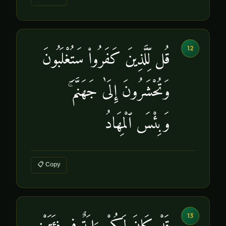
12
قُل لِّلَّذِينَ كَفَرُوا۟ سَتُغْلَبُونَ
وَتُحْشَرُونَ إِلَىٰ جَهَنَّمَ ۚ
وَبِئْسَ ٱلْمِهَادُ
📋 Copy
13