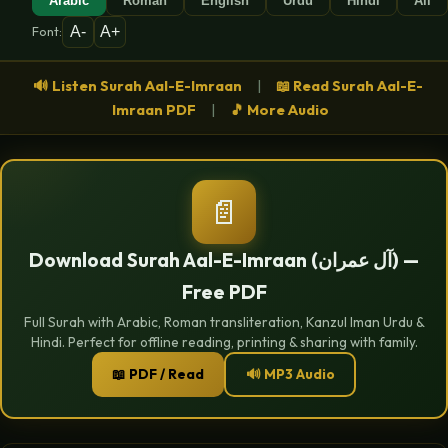
Arabic
Roman
English
Urdu
Hindi
All
A-
A+
Font:
🔊 Listen Surah Aal-E-Imraan
|
📖 Read Surah Aal-E-
Imraan PDF
|
🎵 More Audio
📄
Download Surah Aal-E-Imraan (آل عمران) —
Free PDF
Full Surah with Arabic, Roman transliteration, Kanzul Iman Urdu &
Hindi. Perfect for offline reading, printing & sharing with family.
📖 PDF / Read
🔊 MP3 Audio