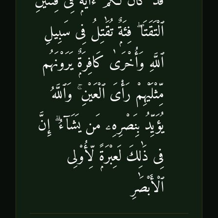
قَدْ كَانَ لَكُمْ ءَايَةٌۭ فِى فِئَتَيْنِ
ٱلْتَقَتَا ۖ فِئَةٌۭ تُقَٰتِلُ فِى سَبِيلِ
ٱللَّهِ وَأُخْرَىٰ كَافِرَةٌۭ يَرَوْنَهُم
مِّثْلَيْهِمْ رَأْىَ ٱلْعَيْنِ ۚ وَٱللَّهُ
يُؤَيِّدُ بِنَصْرِهِۦ مَن يَشَآءُ ۗ إِنَّ
فِى ذَٰلِكَ لَعِبْرَةًۭ لِّأُو۟لِى
ٱلْأَبْصَٰرِ