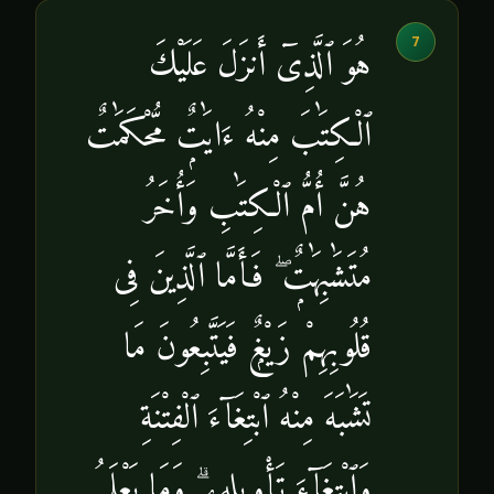
7
هُوَ ٱلَّذِىٓ أَنزَلَ عَلَيْكَ
ٱلْكِتَٰبَ مِنْهُ ءَايَٰتٌۭ مُّحْكَمَٰتٌ
هُنَّ أُمُّ ٱلْكِتَٰبِ وَأُخَرُ
مُتَشَٰبِهَٰتٌۭ ۖ فَأَمَّا ٱلَّذِينَ فِى
قُلُوبِهِمْ زَيْغٌۭ فَيَتَّبِعُونَ مَا
تَشَٰبَهَ مِنْهُ ٱبْتِغَآءَ ٱلْفِتْنَةِ
وَٱبْتِغَآءَ تَأْوِيلِهِۦ ۗ وَمَا يَعْلَمُ