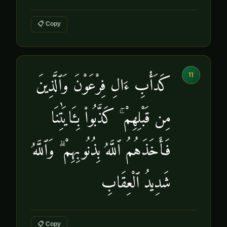
📋 Copy
11
كَدَأْبِ ءَالِ فِرْعَوْنَ وَٱلَّذِينَ
مِن قَبْلِهِمْ ۚ كَذَّبُوا۟ بِـَٔايَٰتِنَا
فَأَخَذَهُمُ ٱللَّهُ بِذُنُوبِهِمْ ۗ وَٱللَّهُ
شَدِيدُ ٱلْعِقَابِ
📋 Copy