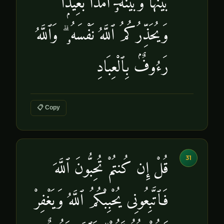
بَيْنَهَا وَبَيْنَهُۥٓ أَمَدًۢا بَعِيدًۭا ۗ
وَيُحَذِّرُكُمُ ٱللَّهُ نَفْسَهُۥ ۗ وَٱللَّهُ
رَءُوفٌۢ بِٱلْعِبَادِ
📋 Copy
31
قُلْ إِن كُنتُمْ تُحِبُّونَ ٱللَّهَ
فَٱتَّبِعُونِى يُحْبِبْكُمُ ٱللَّهُ وَيَغْفِرْ